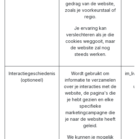
gedrag van de website,
zoals je voorkeurstaal of
regio.
Je ervaring kan
verslechteren als je die
cookies weggooit, maar
de website zal nog
steeds werken.
Interactiegeschiedenis
Wordt gebruikt om
im_liv
(optioneel)
informatie te verzamelen
over je interacties met de
ut
website, de pagina's die
u
je hebt gezien en elke
u
specifieke
marketingcampagne die
je naar de website heeft
geleid.
We kunnen je mogelijk