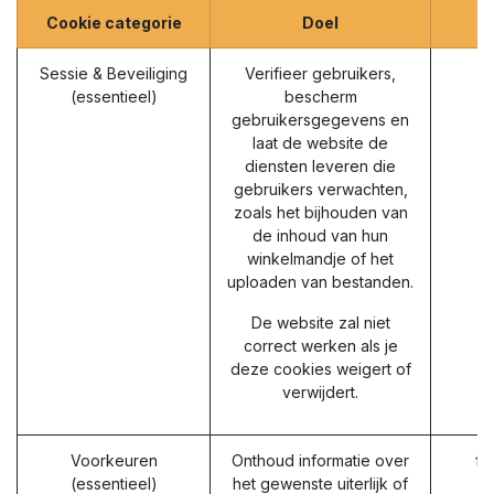
Cookie categorie
Doel
Sessie & Beveiliging
Verifieer gebruikers,
(essentieel)
bescherm
gebruikersgegevens en
laat de website de
diensten leveren die
gebruikers verwachten,
zoals het bijhouden van
de inhoud van hun
winkelmandje of het
uploaden van bestanden.
De website zal niet
correct werken als je
deze cookies weigert of
verwijdert.
Voorkeuren
Onthoud informatie over
fr
(essentieel)
het gewenste uiterlijk of